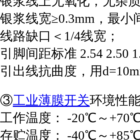
银浆线上无氧化，无杂
银浆线宽≥
0.3mm，最小
线路缺口＜1/4线宽；
引脚间距标准
2.54 2.50
引出线抗曲度，用
d=1
③
工业薄膜开关
环境性
工作温度：
-20℃～+70
存贮温度：
-40℃～+85