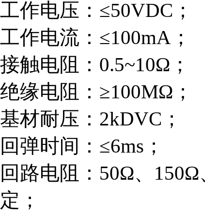
工作电压：≤
50VDC；
工作电流：≤
100mA；
接触电阻：
0.5~10Ω；
绝缘电阻：≥
100MΩ；
基材耐压：
2kDVC；
回弹时间：≤
6ms；
回路电阻：
50Ω、150
定；