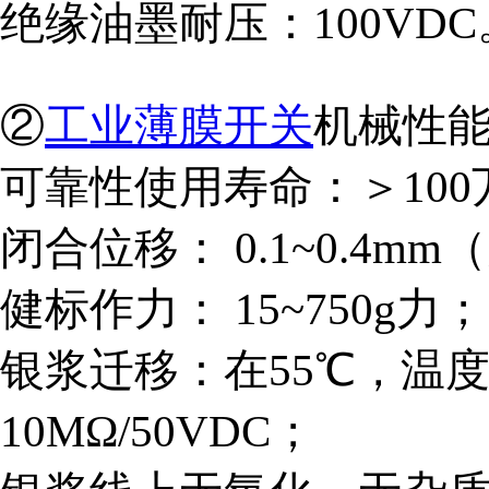
绝缘油墨耐压：
100VD
②
工业薄膜开关
机械性
可靠性使用寿命：＞
10
闭合位移：
0.1~0.4m
健标作力：
15~750g力；
银浆迁移：在
55℃，温
10MΩ/50VDC；