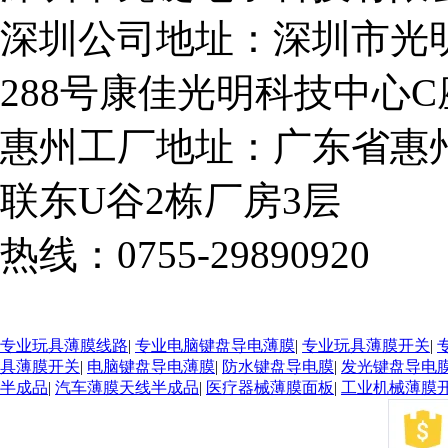
深圳公司地址：深圳市光
288号康佳光明科技中心C座
惠州工厂地址：广东省惠
联东U谷2栋厂房3层
热线：0755-29890920
粤I
专业玩具薄膜线路
|
专业电脑键盘导电薄膜
|
专业玩具薄膜开关
|
具薄膜开关
|
电脑键盘导电薄膜
|
防水键盘导电膜
|
发光键盘导电
半成品
|
汽车薄膜天线半成品
|
医疗器械薄膜面板
|
工业机械薄膜