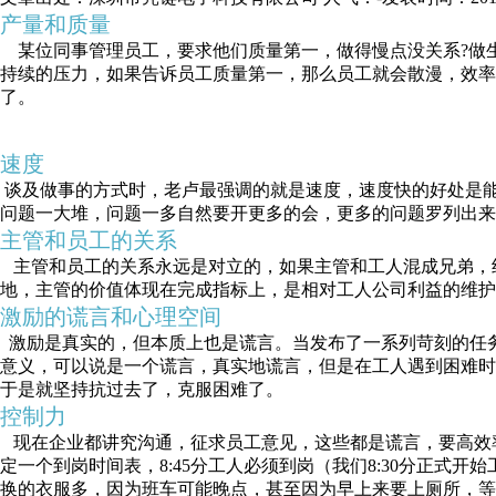
产量和质量
某位同事管理员工，要求他们质量第一，做得慢点没关系?做
持续的压力，如果告诉员工质量第一，那么员工就会散漫，效率
了。
速度
谈及做事的方式时，老卢最强调的就是速度，速度快的好处是
问题一大堆，问题一多自然要开更多的会，更多的问题罗列出来
主管和员工的关系
主管和员工的关系永远是对立的，如果主管和工人混成兄弟，绝
地，主管的价值体现在完成指标上，是相对工人公司利益的维
激励的谎言和心理空间
激励是真实的，但本质上也是谎言。当发布了一系列苛刻的任
意义，可以说是一个谎言，真实地谎言，但是在工人遇到困难时
于是就坚持抗过去了，克服困难了。
控制力
现在企业都讲究沟通，征求员工意见，这些都是谎言，要高效
定一个到岗时间表，8:45分工人必须到岗（我们8:30分正
换的衣服多，因为班车可能晚点，甚至因为早上来要上厕所，