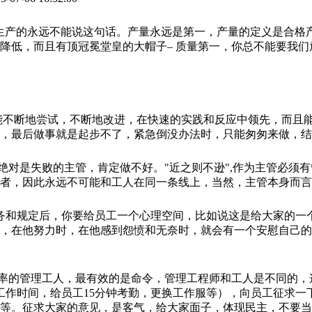
生产的永远不能说这句话。产量永远是第一，产量的定义是合格
降低，而且有顶冠冕堂皇的大帽子– 质量第一，你总不能要我
能不断地尝试，不断地改进，在快速的实践和反应中领先，而且
，最后做事就是起步不了，紧急倒没办法时，只能匆匆来做，结
对是失败的主管，肯定做不好。"近之则不逊",作为主管必须
护者，因此永远不可能和工人在同一条线上，当然，主管本身而
务和规定后，你要给员工一个心理空间，比如说这是给大家的一
，在他努力时，在他感到怨愤和无奈时，就会有一个安慰自己的
率的管理工人，最有效的是命令，管理工程师和工人是不同的，
式开始工作时间，给员工15分钟考勤，更换工作服等），向员工征
等等。征求大家的意见，是客气，给大家面子，体现民主，不要