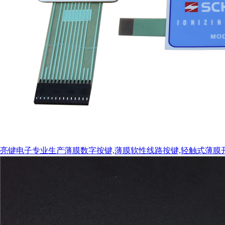
亮键电子专业生产薄膜数字按键,薄膜软性线路按键,轻触式薄膜