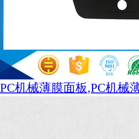
PC机械薄膜面板,PC机械