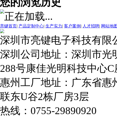
您的浏览历史
亮键首页
|
产品定制中心
|
生产实力
|
客户案例
|
人才招聘
|
网站地
深圳市亮键电子科技有限
深圳公司地址：深圳市光
288号康佳光明科技中心C座
惠州工厂地址：广东省惠
联东U谷2栋厂房3层
热线：0755-29890920
粤I