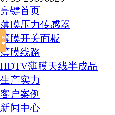
亮键首页
薄膜压力传感器
薄膜开关面板
薄膜线路
HDTV薄膜天线半成品
生产实力
客户案例
新闻中心