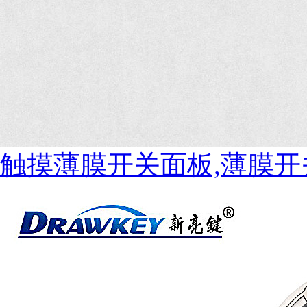
触摸薄膜开关面板,薄膜开