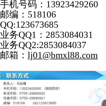
手机号码：1392342926
邮编：518106
QQ:123673685
业务QQ1：2853084031
业务QQ2:2853084037
邮箱：
lj01@bmxl88.com