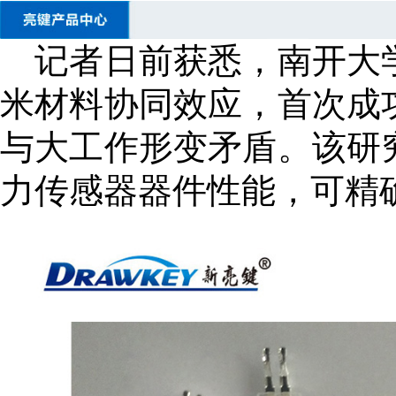
记者日前获悉，南开大
米材料协同效应，首次成
与大工作形变矛盾。该研
力传感器器件性能，可精