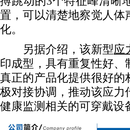
搏跳动的3个特征峰清晰
置，可以清楚地察觉人体
化。
另据介绍，该新型
应
印成型，具有重复性好、
真正的产品化提供很好的
极对接协调，推动该应力
健康监测相关的可穿戴设