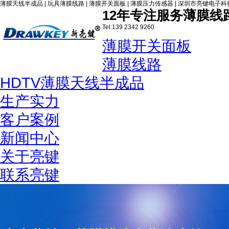
薄膜天线半成品 | 玩具薄膜线路 | 薄膜开关面板 | 薄膜压力传感器 | 深圳市亮键电子
12年专注服务薄膜线
Tel:139 2342 9260
薄膜开关面板
薄膜线路
HDTV薄膜天线半成品
生产实力
税务登记证
客户案例
新闻中心
关于亮键
联系亮键