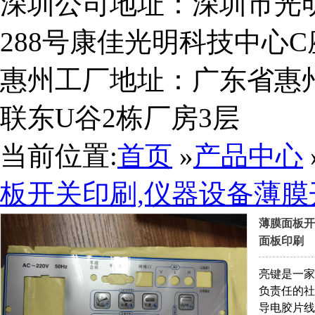
深圳公司地址：深圳市光
288号康佳光明科技中心C座
惠州工厂地址：广东省惠
联东U谷2栋厂房3层
当前位置:
首页
»
产品中心
ISO9001质量管理体系认证证书中文版
板开关印刷,仪器设备薄膜
薄膜面板开
面板印刷
亮键是一家
负责任的社
导电胶片线