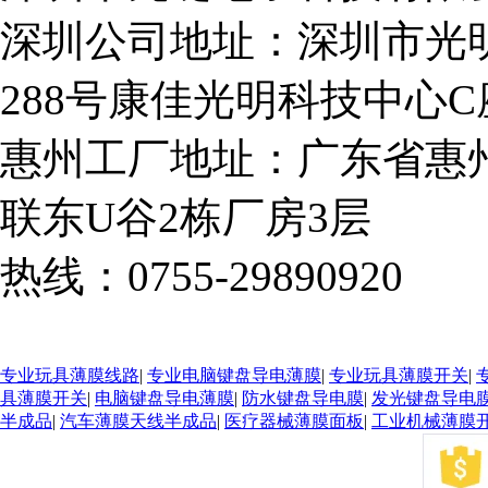
深圳公司地址：深圳市光
288号康佳光明科技中心C座
惠州工厂地址：广东省惠
联东U谷2栋厂房3层
热线：0755-29890920
粤I
专业玩具薄膜线路
|
专业电脑键盘导电薄膜
|
专业玩具薄膜开关
|
具薄膜开关
|
电脑键盘导电薄膜
|
防水键盘导电膜
|
发光键盘导电
半成品
|
汽车薄膜天线半成品
|
医疗器械薄膜面板
|
工业机械薄膜